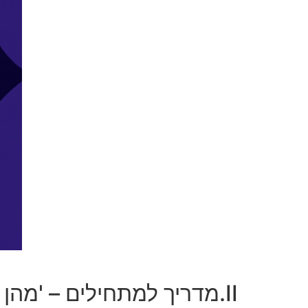
II.מדריך למתחילים – 'מהן Google Ads?' – היסודות של פלטפורמת הפרסום של גוגל