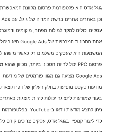
גוגל אדס היא פלטפורמת פרסום מקוונת המאפשרת לע
וכן באתרים אחרים ברשת המדיה של גוגל. עם Google Ads,
עסקים יכולים למקד למילות מפתח, מיקומים ודמוגרפי
אחת התכונות המרכזיות של Google Ads היא היכולת להשתמש בפרסום בתשלום לפי קליק (PPC).
המשמעות היא שעסקים משלמים רק כאשר מישהו לוח
פרסום PPC יכול להיות חסכוני ביותר, מכיוון שהוא מבטיח שעסקים משלמים רק עבור קליקים בפועל על המודעות שלהם.
Google Ads מציעה גם מגוון פורמטים של מודעות, כולל מודעות טקסט, מודעות לתצוגה ומודעות וידאו.
מודעות טקסט מופיעות בחלק העליון של דפי תוצאות 
בעוד שמודעות לתצוגה יכולות להיות מוצגות באתרים אח
ניתן להציג מודעות וידאו ב-YouTube ובפלטפורמות וידאו אחרות.
כדי ליצור קמפיין בגוגל אדס, עסקים צריכים קודם כל 