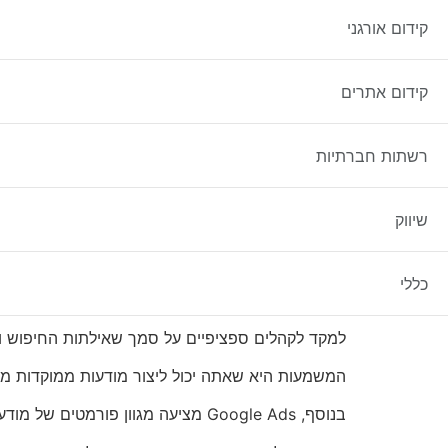
קידום אורגני
מדריך למתחילים
א. הקדמה: מדוע קידום ממומן ב-ogle
קידום אתרים
קידום ממומן בגוגל הוא כלי שיווקי דיגיטלי רב עוצמה
רשתות חברתיות
עם למעלה מ-5.6 מיליארד חיפושים שנערכים בגוגל מדי יום,
שיווק
אין זה פלא שעסקים פונים ל-Google Ads כדי להציג את המוצרים והשירותים שלהם בפני לקוחות פוטנציאליים.
במדריך זה למתחילים, נחקור את היסודות של Google Ads ונספק טיפים כיצד להשיק את מסע הפרסום הראשון שלך.
כללי
אחד היתרונות הגדולים ביותר של קידום ממומן בגו
למקד לקהלים ספציפיים על סמך שאילתות החיפוש ות
המשמעות היא שאתה יכול ליצור מודעות ממוקדות מא
בנוסף, Google Ads מציעה מגוון פורמטים של מודעות, כולל מודעות טקסט, מודעות תצוגה ווידאו,