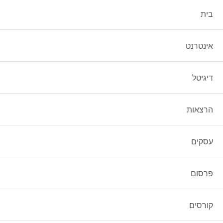
מדריך למתחילים – אי
בית
מדריך למתחילים – איך עושים קידום ממומן בגוגל?
אינטרנט
גלה את היסודות של קידום ממומן ב-Google עם מדריך זה למתחילים, המכסה את היסודות של Google Ads
דיגיטל
ואסטרטגיות יעילות למיטוב מאמצי השיווק שלך.
עוד באתר:
הרצאות
יצירת תוכן – כתיבה שיווקית לפרסום פוסטים ב
קידום אורגני – המדריך השלם לקידום אתרים או
עסקים
פרסום
קורסים