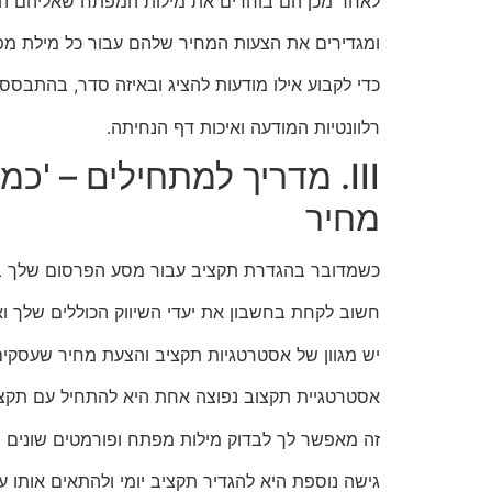
לאחר מכן הם בוחרים את מילות המפתח שאליהם הם 
ומגדירים את הצעות המחיר שלהם עבור כל מילת מפתח. Google Ads משתמשת באלגורית
כדי לקבוע אילו מודעות להציג ובאיזה סדר, בהתבסס 
רלוונטיות המודעה ואיכות דף הנחיתה.
III. מדריך למתחילים – '
מחיר
כשמדובר בהגדרת תקציב עבור מסע הפרסום שלך ב-oogle Ads
חשוב לקחת בחשבון את יעדי השיווק הכוללים שלך ואת ההחזר הפוטנצ
יש מגוון של אסטרטגיות תקציב והצעת מחיר שעסק
אסטרטגיית תקצוב נפוצה אחת היא להתחיל עם תקציב
זה מאפשר לך לבדוק מילות מפתח ופורמטים שונים ש
גישה נוספת היא להגדיר תקציב יומי ולהתאים אותו ע