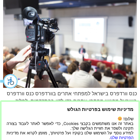
כנס וורדפרס בישראל למפתחי אתרים בוורדפרס כנס וורדפרס
בישראל מפגיש מפתחי אתרים כדי לדון בהתקדמות, לחלוק
חוויות וללמוד על התכונות האחרונות של הפלטפורמה. לעוד
מדיניות שימוש בפרטיות הגולש
מאמרים שיכולים לעניין אתכם: שפת תכנות – אילו שפות תכנות
שלום!
הכי שווה ללמוד היום? עריכת וידאו איכותית – סקירת כל התוכנות
באתר זה אנו משתמשים בקבצי Cookies, כדי לאפשר לאתר לעבוד בצורה
תקינה ולשפר את חוויית הגלישה שלך.
האיכותיות והמקצועיות ביותר מפגש של חובבי וורדפרס מדי שנה
למידע נוסף על השימוש שלנו בקוקיז ועל פרטיותך, מוזמן לקרוא את מדיניות
הפרטיות שלנו
.
מתאספים […]