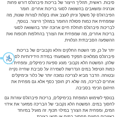
סיבות. ראשית, תהליך הייצור של בריכות פיברגלס דורש פחות
אנרגיה ומשאבים בהשוואה לסוגי בריכות אחרים. חומר
הפיברגלס קל משקל וניתן לעצב אותו בקלות לצורות שונות, מה
שמפחית את כמות פסולת החומר במהלך הייצור. בנוסף,
לבריכות פיברגלס תוחלת חיים ארוכה יותר בהשוואה לסוגי
בריכות אחרים, מה שמפחית את הצורך בהחלפות תכופות ואת
ההשפעה הסביבתית הנלווית.
יתר על כן, פני השטח החלקים והלא נקבוביים של בריכות
פיברגלס ממלאים תפקיד משמעותי במידת הידידותיות לסביבה
שלהן. המשטח הלא נקבובי מונע ספיגת כימיקלים, ומפחית את
כמות הטיפול במים הנדרשת לשמירה על סביבת שחייה נקייה
ובטוחה. הדבר מביא לצריכה נמוכה יותר של כלור וכימיקלים
אחרים לבריכה, מה שלא רק חוסך כסף אלא גם מפחית את
הזיהום הכימי בסביבה.
בנוסף לשימוש המופחת בכימיקלים, בריכות פיברגלס עוזרות גם
לחסוך במים. המשטח הלא נקבובי של הבריכה ממזער את אידוי
המים, ומפחית את הצורך במילוי תכוף. זה מועיל במיוחד
באזורים החווים מחסור במים או תנאי בצורת.