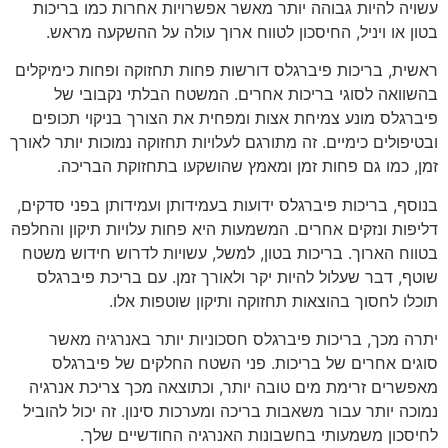
עשויה להיות גבוהה יותר מאשר אפשרויות אחרות כמו בריכות
בטון או ויניל, החיסכון לטווח ארוך עולה על ההשקעה מראש.
ראשית, בריכות פיברגלס דורשות פחות תחזוקה ופחות כימיקלים
בהשוואה לסוגי בריכות אחרים. המשטח הבלתי נקבובי של
פיברגלס מונע צמיחת אצות ומפחית את הצורך בניקוי תכופים
ובטיפולים כימיים. זה מתורגם לעלויות תחזוקה נמוכות יותר לאורך
זמן, כמו גם פחות זמן ומאמץ שהושקעו בתחזוקת הבריכה.
בנוסף, בריכות פיברגלס ידועות בעמידותן ועמידותן בפני סדקים,
דליפות ונזקים אחרים. המשמעות היא פחות עלויות תיקון והחלפה
בטווח הארוך. בריכות בטון, למשל, עשויות לדרוש חידוש משטח
שוטף, דבר שעלול להיות יקר ולאורך זמן. עם בריכת פיברגלס
תוכלו לחסוך בהוצאות תחזוקה ותיקון שוטפות אלו.
יתרה מכך, בריכות פיברגלס חסכוניות יותר באנרגיה מאשר
סוגים אחרים של בריכות. פני השטח החלקים של פיברגלס
מאפשרים זרימת מים טובה יותר, וכתוצאה מכך צריכת אנרגיה
נמוכה יותר עבור משאבות בריכה ומערכות סינון. זה יכול להוביל
לחיסכון משמעותי בחשבונות האנרגיה החודשיים שלך.