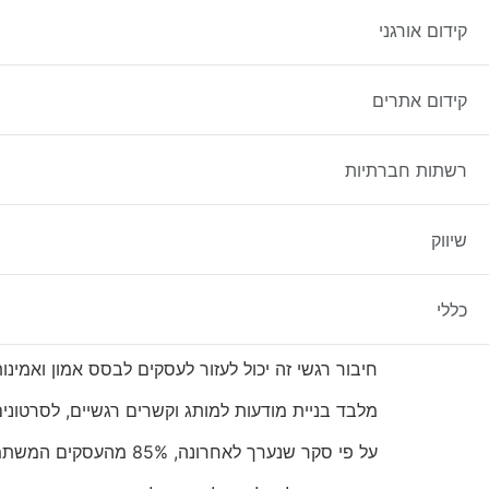
שיווק לעסקים
קידום אורגני
מדוע סרטוני שיווק חיוניים
קידום אתרים
סרטוני שיווק הפכו לכלי חיוני לעסקים מכל הגדלים וה
הם מציעים דרך דינמית ומושכת להציג מוצרים ושירות
רשתות חברתיות
בעידן הדיגיטלי של היום, שבו צרכנים נחשפים לכמות
שיווק
תוכן וידאו יכול לעזור לעסקים לחתוך את הרעש ולה
יתרה מכך, סרטוני שיווק עוזרים לעסקים ליצור קשר
כללי
בניגוד לתוכן מבוסס טקסט, לסרטונים יש את הכוח ל
חיבור רגשי זה יכול לעזור לעסקים לבסס אמון ואמי
מלבד בניית מודעות למותג וקשרים רגשיים, לסרטונים
על פי סקר שנערך לאחרונה, 85% מהעסקים המשתמשים בוידאו ככלי שיווקי רואים החזר ROI חיובי.