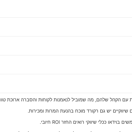
 לעסקים?
ענפים.
ים, להתחבר ללקוחות פוטנציאליים ולבנות מודעות למותג.
 עצומה של מידע,
תבלט מהמתחרים.
 רגשי חזק עם הקהל שלהם.
עורר רגשות עזים וליצור רושם מתמשך.
נות עם הקהל שלהם, מה שמוביל לנאמנות לקוחות והסברה ארוכת טווח
 שיווקיים יש גם רקורד מוכח בהנעת המרות ומכירות.